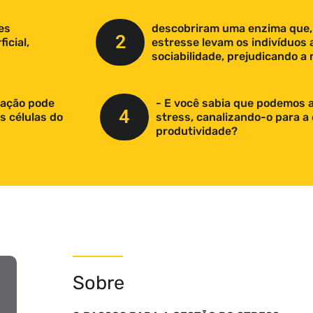
res
descobriram uma enzima que,
2
icial,
estresse levam os indivíduos
sociabilidade, prejudicando a
ração pode
- E você sabia que podemos 
4
s células do
stress, canalizando-o para a 
produtividade?
Sobre