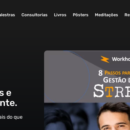
alestras
Consultorias
Livros
Pôsters
Meditações
Re
s e
nte.
is do que