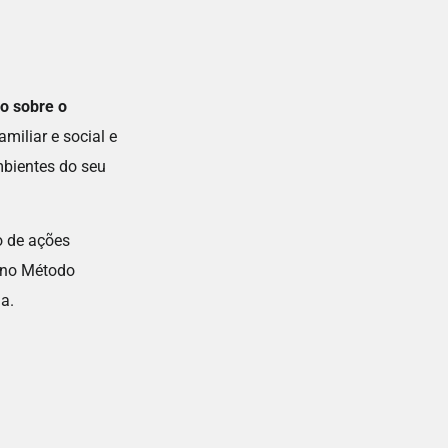
o sobre o
miliar e social e
mbientes do seu
o de ações
 no Método
a.