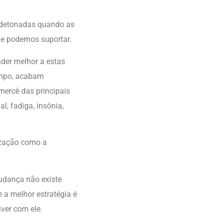
s detonadas quando as
ue podemos suportar.
nder melhor a estas
empo, acabam
ercê das principais
l, fadiga, insônia,
lização como a
udança não existe
 a melhor estratégia é
ver com ele.