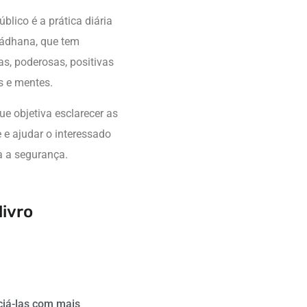
blico é a prática diária
 sádhana, que tem
as, poderosas, positivas
s e mentes.
ue objetiva esclarecer as
e ajudar o interessado
a a segurança.
livro
ciá-las com mais