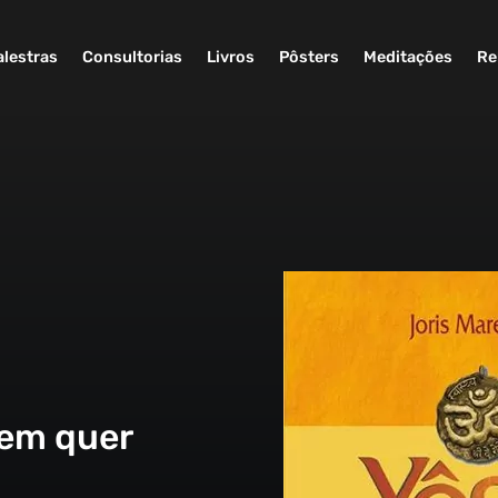
alestras
Consultorias
Livros
Pôsters
Meditações
Re
uem quer