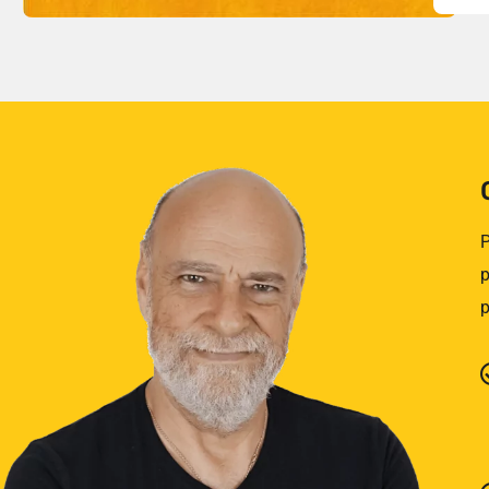
P
p
p