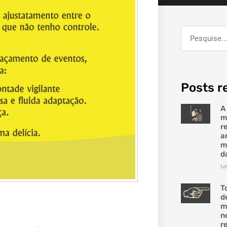
Posts r
A
m
r
a
m
d
Le
T
d
m
n
r