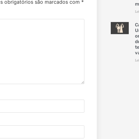
 obrigatórios são marcados com
*
m
Le
C
U
o
d
t
v
Le