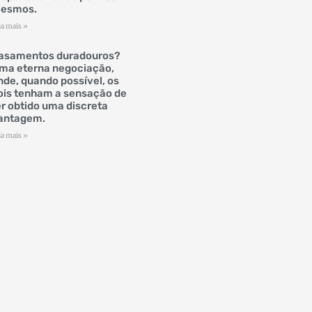
esmos.
ia mais »
asamentos duradouros?
ma eterna negociação,
nde, quando possível, os
ois tenham a sensação de
er obtido uma discreta
antagem.
ia mais »