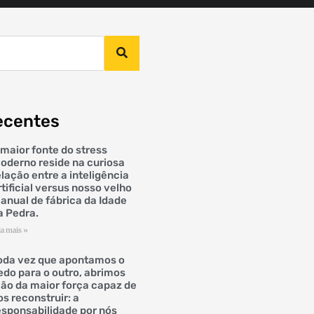
ecentes
 maior fonte do stress
oderno reside na curiosa
elação entre a inteligência
rtificial versus nosso velho
anual de fábrica da Idade
a Pedra.
ia mais »
oda vez que apontamos o
edo para o outro, abrimos
ão da maior força capaz de
os reconstruir: a
esponsabilidade por nós