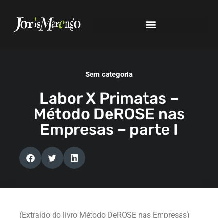
Sem categoria
Labor X Primatas –
Método DeROSE nas
Empresas – parte I
(Extraído do livro Método DeROSE nas Empresas)