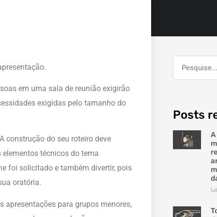
apresentação.
soas em uma sala de reunião exigirão
cessidades exigidas pelo tamanho do
Posts r
A
 construção do seu roteiro deve
m
r
os elementos técnicos do tema
a
e foi solicitado e também divertir, pois
m
d
ua oratória.
Le
as apresentações para grupos menores,
T