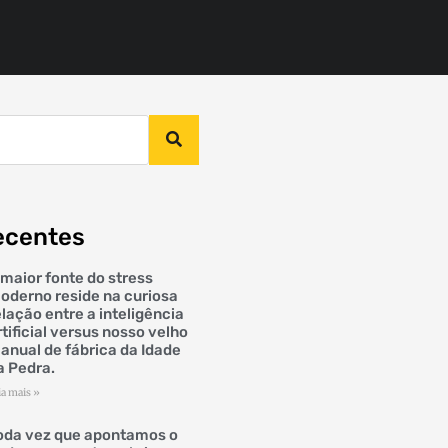
ecentes
 maior fonte do stress
oderno reside na curiosa
elação entre a inteligência
rtificial versus nosso velho
anual de fábrica da Idade
a Pedra.
ia mais »
oda vez que apontamos o