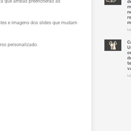
eza que ambas preencherão as
d
m
n
r
m
ntes e imagens dos slides que mudam
Le
C
rso personalizado.
U
o
d
t
v
Le