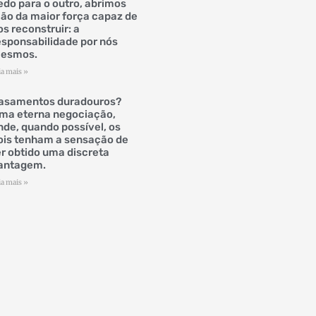
edo para o outro, abrimos
ão da maior força capaz de
os reconstruir: a
esponsabilidade por nós
esmos.
ia mais »
asamentos duradouros?
ma eterna negociação,
nde, quando possível, os
ois tenham a sensação de
er obtido uma discreta
antagem.
ia mais »